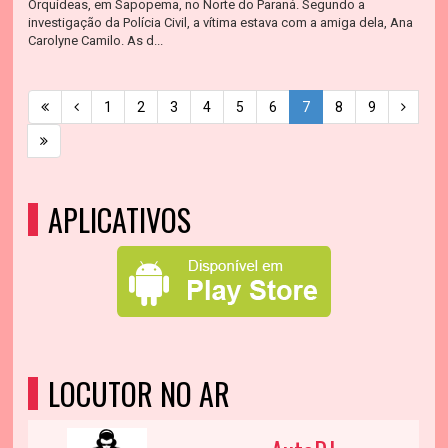
Orquídeas, em Sapopema, no Norte do Paraná. Segundo a
investigação da Polícia Civil, a vítima estava com a amiga dela, Ana
Carolyne Camilo. As d...
1
2
3
4
5
6
7
8
9
APLICATIVOS
LOCUTOR NO AR