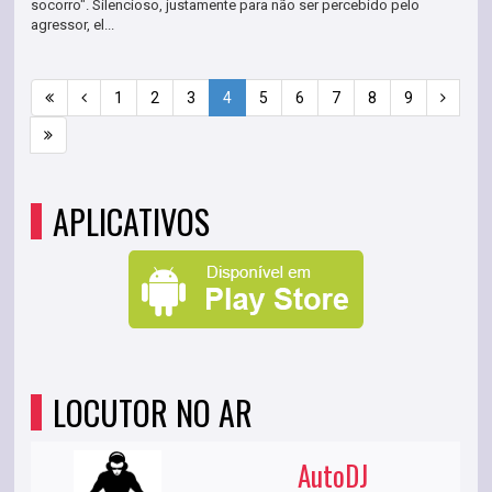
socorro". Silencioso, justamente para não ser percebido pelo
agressor, el...
1
2
3
4
5
6
7
8
9
APLICATIVOS
LOCUTOR NO AR
AutoDJ