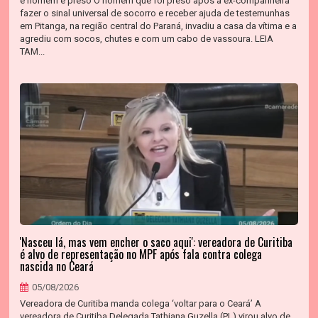
e homem é preso O homem que foi preso após a ex-companheira
fazer o sinal universal de socorro e receber ajuda de testemunhas
em Pitanga, na região central do Paraná, invadiu a casa da vítima e a
agrediu com socos, chutes e com um cabo de vassoura. LEIA
TAM...
'Nasceu lá, mas vem encher o saco aqui': vereadora de Curitiba
é alvo de representação no MPF após fala contra colega
nascida no Ceará
05/08/2026
Vereadora de Curitiba manda colega ‘voltar para o Ceará’ A
vereadora de Curitiba Delegada Tathiana Guzella (PL) virou alvo de