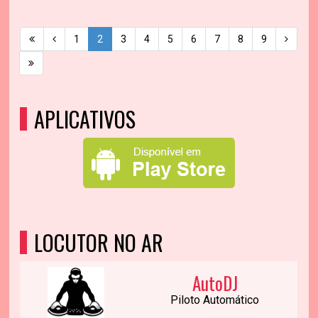
1
2
3
4
5
6
7
8
9
APLICATIVOS
LOCUTOR NO AR
AutoDJ
Piloto Automático