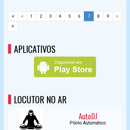
1
2
3
4
5
6
7
8
9
APLICATIVOS
LOCUTOR NO AR
AutoDJ
Piloto Automático